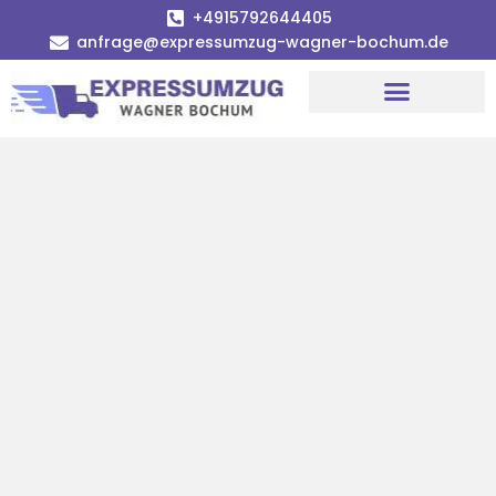
+4915792644405
anfrage@expressumzug-wagner-bochum.de
Umzugsunternehmen Bochum | Ø 120€ günstiger!
Umzugsservice Bochum