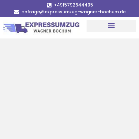
+4915792644405
anfrage@expressumzug-wagner-bochum.de
Umzugsunternehmen Bochum | Ø 120€ günstiger!
Umzugsservice Bochum